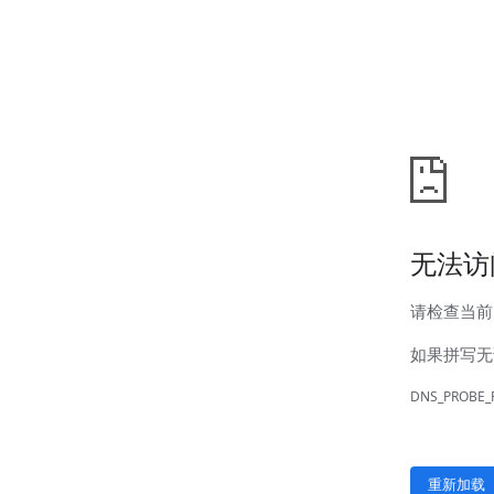
汊河厂区
商务合作
商业合作
CMO
投资者关系
公司公告
投资者互动
人力资源
人才理念
系统培训
艾匠培训计划
福利体系
招贤纳士
首页
关于我们
核心竞争力
历程&荣誉
发展规划
企业文化
新闻资讯