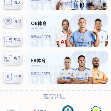
汊河厂区
商务合作
商业合作
CMO
投资者关系
公司公告
投资者互动
人力资源
人才理念
系统培训
艾匠培训计划
福利体系
招贤纳士
首页
关于我们
核心竞争力
历程&荣誉
发展规划
企业文化
新闻资讯