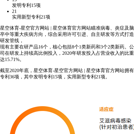
发明专利15项
21
实用新型专利21项
星空体育-星空官方网站 | 星空体育官方网站瞄准病毒、炎症及脑
卒中等重大疾病方向，综合采用许可引进、自主研发等方式打造
研发管线，
现有主要在研产品16个，核心包括8个1类新药和3个2类新药。公
司在研发上持续高比例投入，2020年研发投入占营业收入的比重
达15.71%。
截至2020年底，星空体育-星空官方网站 | 星空体育官方网站拥有
专利36项，其中发明专利15项，实用新型专利21项。