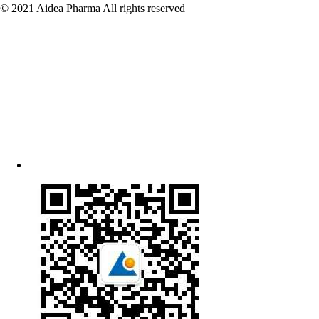
© 2021 Aidea Pharma All rights reserved